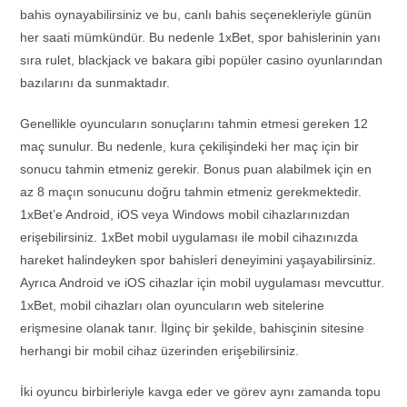
bahis oynayabilirsiniz ve bu, canlı bahis seçenekleriyle günün
her saati mümkündür. Bu nedenle 1xBet, spor bahislerinin yanı
sıra rulet, blackjack ve bakara gibi popüler casino oyunlarından
bazılarını da sunmaktadır.
Genellikle oyuncuların sonuçlarını tahmin etmesi gereken 12
maç sunulur. Bu nedenle, kura çekilişindeki her maç için bir
sonucu tahmin etmeniz gerekir. Bonus puan alabilmek için en
az 8 maçın sonucunu doğru tahmin etmeniz gerekmektedir.
1xBet’e Android, iOS veya Windows mobil cihazlarınızdan
erişebilirsiniz. 1xBet mobil uygulaması ile mobil cihazınızda
hareket halindeyken spor bahisleri deneyimini yaşayabilirsiniz.
Ayrıca Android ve iOS cihazlar için mobil uygulaması mevcuttur.
1xBet, mobil cihazları olan oyuncuların web sitelerine
erişmesine olanak tanır. İlginç bir şekilde, bahisçinin sitesine
herhangi bir mobil cihaz üzerinden erişebilirsiniz.
İki oyuncu birbirleriyle kavga eder ve görev aynı zamanda topu