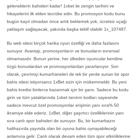
geleneklerin bahisleri kadar! 1xbet ile zengin tarihini ve
hikayelerini ilk elden tecrübe edin. Bu promosyon kodu bunu
bugün kayıt olmadan önce artık beklemek yok, ücretsiz uçağı
yaklaşım sağlayacak, yakında başka teklif olabilir 1x_107487.
Bu web sitesi birçok harika oyun özelliği ve daha fazlasını
sunuyor. Avantajı, promosyonların ve bonusların evrensel
olmamasıdır. Bunun yerine, her ülkeden oyuncular kendine
özgü bonuslardan ve promosyonlardan yararlanıyor. Son
olarak, çevrimiçi kumarhaneleri de tek bir yerde sunan bir spor
bahis sitesi istiyorsanız 1xBet sizin için mükemmeldir. Bu yeni
bahis kredisi binlerce kazanmak için bir şans. Sadece bu kodu
girin ve tüm yataklarında 1xbet tanıtım kodları sayesinde
sadece mevcut özel promosyonlar erişimin yanı sıra% 50
ikramiye elde ederiz. 1xBet, diğer şaşırtıcı özelliklerinin yanı
sıra canlı spor bahisleri de sunuyor. Bu, bir kumarbazın
halihazırda yayında olan bir oyuna bahis oynayabileceği
anlamına gelir. Canlı olarak devam eden tüm spor etkinliklerine