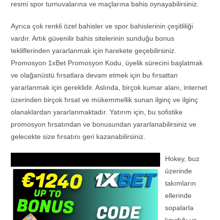
resmi spor turnuvalarına ve maçlarına bahis oynayabilirsiniz.
Ayrıca çok renkli özel bahisler ve spor bahislerinin çeşitliliği
vardır. Artık güvenilir bahis sitelerinin sunduğu bonus
tekliflerinden yararlanmak için harekete geçebilirsiniz.
Promosyon 1xBet Promosyon Kodu, üyelik sürecini başlatmak
ve olağanüstü fırsatlara devam etmek için bu fırsattan
yararlanmak için gereklidir. Aslında, birçok kumar alanı, internet
üzerinden birçok fırsat ve mükemmellik sunan ilginç ve ilginç
olanaklardan yararlanmaktadır. Yatırım için, bu sofistike
promosyon fırsatından ve bonusundan yararlanabilirsiniz ve
gelecekte size fırsatını geri kazanabilirsiniz.
Hokey, buz
üzerinde
takımların
ellerinde
sopalarla