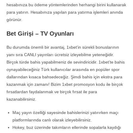
hesabınıza bu ödeme yöntemlerinden herhangi birini kullanarak
para yatırın. Hesabınıza yapılan para yatırma işlemleri anında
görünür.
Bet Girişi – TV Oyunları
Bu durumda önemli bir avantaj, 1xbet’in sürekli bonuslarının
yanı sıra CANLI yayınları ücretsiz izleyebilme yeteneğidir.
Birçok türde bahis yapabilmeniz de sevindiricidir. 1xbet’te bahis
oynayabileceğiniz Türk kullanıcılar arasında en popüler spor
dallarından kısaca bahsedeceğiz. Şimdi bahis için ekstra para
kazanmak için zamanı! Bizim 1xbet promosyon kodu ile birçok
fırsatlardan faydalanmak ve birçok fırsat ile para
kazanabilirsiniz.
Maç yayın özelliği sayesinde bahislerinizi yatırırken maçı
platformlarında canlı olarak izleyebilirsiniz.
Hokey, buz üzerinde takımların ellerinde sopalarla kaydığı