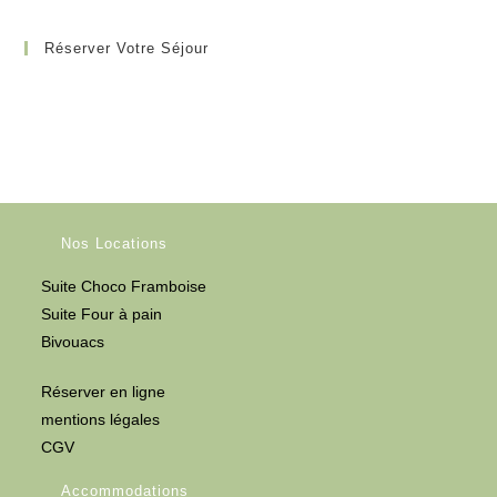
Réserver Votre Séjour
Nos Locations
Suite Choco Framboise
Suite Four à pain
Bivouacs
Réserver en ligne
mentions légales
CGV
Accommodations