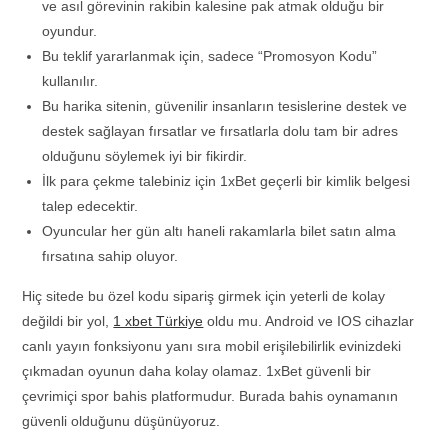
ve asıl görevinin rakibin kalesine pak atmak olduğu bir
oyundur.
Bu teklif yararlanmak için, sadece “Promosyon Kodu”
kullanılır.
Bu harika sitenin, güvenilir insanların tesislerine destek ve
destek sağlayan fırsatlar ve fırsatlarla dolu tam bir adres
olduğunu söylemek iyi bir fikirdir.
İlk para çekme talebiniz için 1xBet geçerli bir kimlik belgesi
talep edecektir.
Oyuncular her gün altı haneli rakamlarla bilet satın alma
fırsatına sahip oluyor.
Hiç sitede bu özel kodu sipariş girmek için yeterli de kolay
değildi bir yol,
1 xbet Türkiye
oldu mu. Android ve IOS cihazlar
canlı yayın fonksiyonu yanı sıra mobil erişilebilirlik evinizdeki
çıkmadan oyunun daha kolay olamaz. 1xBet güvenli bir
çevrimiçi spor bahis platformudur. Burada bahis oynamanın
güvenli olduğunu düşünüyoruz.