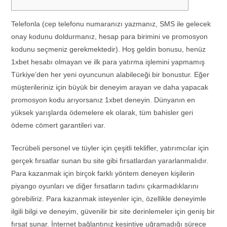
Telefonla (cep telefonu numaranızı yazmanız, SMS ile gelecek
onay kodunu doldurmanız, hesap para birimini ve promosyon
kodunu seçmeniz gerekmektedir). Hoş geldin bonusu, henüz
1xbet hesabı olmayan ve ilk para yatırma işlemini yapmamış
Türkiye’den her yeni oyuncunun alabileceği bir bonustur. Eğer
müşterileriniz için büyük bir deneyim arayan ve daha yapacak
promosyon kodu arıyorsanız 1xbet deneyin. Dünyanın en
yüksek yarışlarda ödemelere ek olarak, tüm bahisler geri
ödeme cömert garantileri var.
Tecrübeli personel ve tüyler için çeşitli teklifler, yatırımcılar için
gerçek fırsatlar sunan bu site gibi fırsatlardan yararlanmalıdır.
Para kazanmak için birçok farklı yöntem deneyen kişilerin
piyango oyunları ve diğer fırsatların tadını çıkarmadıklarını
görebiliriz. Para kazanmak isteyenler için, özellikle deneyimle
ilgili bilgi ve deneyim, güvenilir bir site derinlemeler için geniş bir
fırsat sunar. İnternet bağlantınız kesintiye uğramadığı sürece