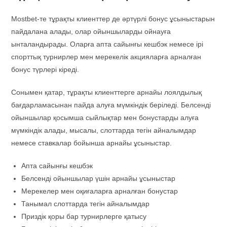
Mostbet-те тұрақты клиенттер де әртүрлі бонус ұсыныстарын
пайдалана алады, олар ойыншыларды ойнауға
ынталандырады. Оларға апта сайынғы кешбэк немесе ірі
спорттық турнирлер мен мерекелік акцияларға арналған
бонус түрлері кіреді.
Сонымен қатар, тұрақты клиенттерге арнайы лоялдылық
бағдарламасынан пайда алуға мүмкіндік беріледі. Белсенді
ойыншылар қосымша сыйлықтар мен бонустарды алуға
мүмкіндік алады, мысалы, слоттарда тегін айналымдар
немесе ставкалар бойынша арнайы ұсыныстар.
Апта сайынғы кешбэк
Белсенді ойыншылар үшін арнайы ұсыныстар
Мерекелер мен оқиғаларға арналған бонустар
Танымал слоттарда тегін айналымдар
Приздік қоры бар турнирлерге қатысу