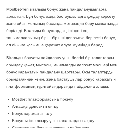
Mostbet-тегі вітальды бонус жаңа пайдаланушыларға
арналған. Бұл бонус жаңа бастаушыларға қолдау көрсету
және ойын жолының басында мотивация беру мақсатында
беріледі. Вітальды бонустардың ішіндегі ең
танымалдарының бірі – бірінші депозитке берілетін бонус,
ол ойынға қосымша қаражат алуға мүмкіндік береді.
Вітальды бонусты пайдалану үшін белгілі бір талаптарды
орындау қажет, мысалы, минималды депозит мөлшері мен
бонус қаражатын пайдалану шарттары. Осы талаптарды
орындағаннан кейін, жаңа бастаушылар бонус қаражатын
платформаның түрлі ойындарында пайдалана алады.
Mostbet платформасына тіркелу
Алғашқы депозитті енгізу
Бонус қаражатын алу
Бонусты іске асыру үшін талаптарды сақтау
Ставкаларға бонус қаражатын пайдалану