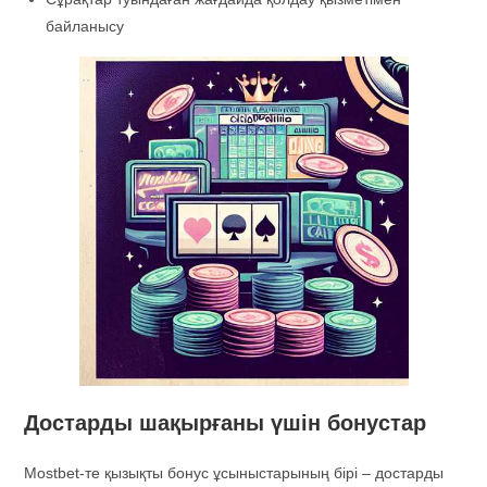
байланысу
Достарды шақырғаны үшін бонустар
Mostbet-те қызықты бонус ұсыныстарының бірі – достарды