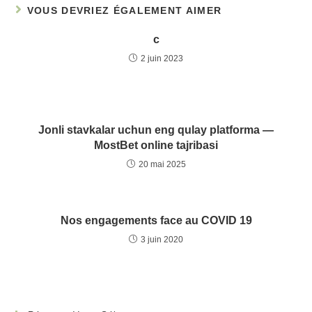
VOUS DEVRIEZ ÉGALEMENT AIMER
c
2 juin 2023
Jonli stavkalar uchun eng qulay platforma —
MostBet online tajribasi
20 mai 2025
Nos engagements face au COVID 19
3 juin 2020