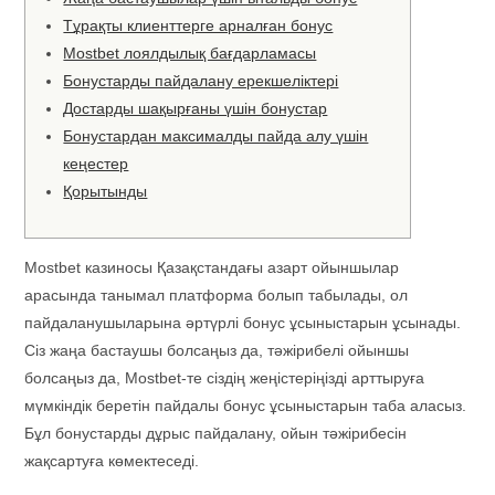
Тұрақты клиенттерге арналған бонус
Mostbet лоялдылық бағдарламасы
Бонустарды пайдалану ерекшеліктері
Достарды шақырғаны үшін бонустар
Бонустардан максималды пайда алу үшін
кеңестер
Қорытынды
Mostbet казиносы Қазақстандағы азарт ойыншылар
арасында танымал платформа болып табылады, ол
пайдаланушыларына әртүрлі бонус ұсыныстарын ұсынады.
Сіз жаңа бастаушы болсаңыз да, тәжірибелі ойыншы
болсаңыз да, Mostbet-те сіздің жеңістеріңізді арттыруға
мүмкіндік беретін пайдалы бонус ұсыныстарын таба аласыз.
Бұл бонустарды дұрыс пайдалану, ойын тәжірибесін
жақсартуға көмектеседі.