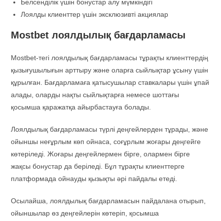
Белсенділік үшін бонустар алу мүмкіндігі
Лоялды клиенттер үшін эксклюзивті акциялар
Mostbet лоялдылық бағдарламасы
Mostbet-тегі лоялдылық бағдарламасы тұрақты клиенттердің
қызығушылығын арттыру және оларға сыйлықтар ұсыну үшін
құрылған. Бағдарламаға қатысушылар ставкалары үшін ұпай
алады, оларды нақты сыйлықтарға немесе шоттағы
қосымша қаражатқа айырбастауға болады.
Лоялдылық бағдарламасы түрлі деңгейлерден тұрады, және
ойыншы неғұрлым көп ойнаса, соғұрлым жоғары деңгейге
көтеріледі. Жоғары деңгейлермен бірге, олармен бірге
жақсы бонустар да беріледі. Бұл тұрақты клиенттерге
платформада ойнауды қызықты әрі пайдалы етеді.
Осылайша, лоялдылық бағдарламасын пайдалана отырып,
ойыншылар өз деңгейлерін көтеріп, қосымша