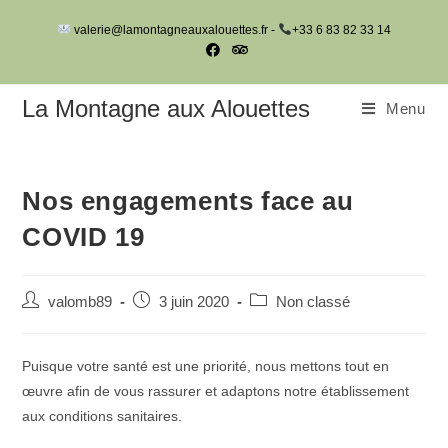
Skip
valerie@lamontagneauxalouettes.fr -
+33 6 83 82 33 14
to
content
La Montagne aux Alouettes
Menu
Nos engagements face au
COVID 19
Auteur/autrice
Post
Post
valomb89
3 juin 2020
Non classé
de
published:
category:
la
publication :
Puisque votre santé est une priorité, nous mettons tout en
œuvre afin de vous rassurer et adaptons notre établissement
aux conditions sanitaires.