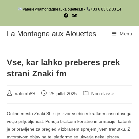
Skip
valerie@lamontagneauxalouettes.fr -
+33 6 83 82 33 14
to
content
La Montagne aux Alouettes
Menu
Vse, kar lahko preberes prek
strani Znaki fm
Auteur/autrice
Post
Post
valomb89
25 juillet 2025
Non classé
de
published:
category:
la
publication :
Online mesto Znaki SL ki je izvor vsebin v kratkem casu dosega
vecjo priljubljenost. Ponuja bralcem koristne informacije, katerih
je pripravljene za pregled v izbranem sprejemljivem trenutku. Z
avtorstvom objav na tej platformo se ukvarja nekaj piscev.