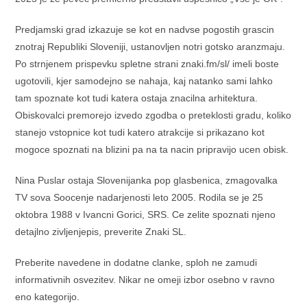
Predjamski grad izkazuje se kot en nadvse pogostih grascin
znotraj Republiki Sloveniji, ustanovljen notri gotsko aranzmaju.
Po strnjenem prispevku spletne strani znaki.fm/sl/ imeli boste
ugotovili, kjer samodejno se nahaja, kaj natanko sami lahko
tam spoznate kot tudi katera ostaja znacilna arhitektura.
Obiskovalci premorejo izvedo zgodba o preteklosti gradu, koliko
stanejo vstopnice kot tudi katero atrakcije si prikazano kot
mogoce spoznati na blizini pa na ta nacin pripravijo ucen obisk.
Nina Puslar ostaja Slovenijanka pop glasbenica, zmagovalka
TV sova Soocenje nadarjenosti leto 2005. Rodila se je 25
oktobra 1988 v Ivancni Gorici, SRS. Ce zelite spoznati njeno
detajlno zivljenjepis, preverite Znaki SL.
Preberite navedene in dodatne clanke, sploh ne zamudi
informativnih osvezitev. Nikar ne omeji izbor osebno v ravno
eno kategorijo.