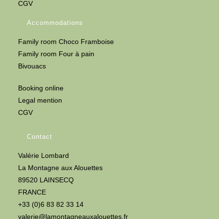
CGV
Accommodations
Family room Choco Framboise
Family room Four à pain
Bivouacs
Booking online
Legal mention
CGV
Contact
Valérie Lombard
La Montagne aux Alouettes
89520 LAINSECQ
FRANCE
+33 (0)6 83 82 33 14
valerie@lamontagneauxalouettes.fr