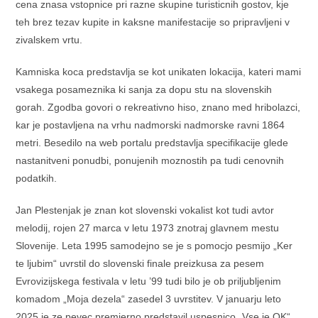
cena znasa vstopnice pri razne skupine turisticnih gostov, kje
teh brez tezav kupite in kaksne manifestacije so pripravljeni v
zivalskem vrtu.
Kamniska koca predstavlja se kot unikaten lokacija, kateri mami
vsakega posameznika ki sanja za dopu stu na slovenskih
gorah. Zgodba govori o rekreativno hiso, znano med hribolazci,
kar je postavljena na vrhu nadmorski nadmorske ravni 1864
metri. Besedilo na web portalu predstavlja specifikacije glede
nastanitveni ponudbi, ponujenih moznostih pa tudi cenovnih
podatkih.
Jan Plestenjak je znan kot slovenski vokalist kot tudi avtor
melodij, rojen 27 marca v letu 1973 znotraj glavnem mestu
Slovenije. Leta 1995 samodejno se je s pomocjo pesmijo „Ker
te ljubim“ uvrstil do slovenski finale preizkusa za pesem
Evrovizijskega festivala v letu ’99 tudi bilo je ob priljubljenim
komadom „Moja dezela“ zasedel 3 uvrstitev. V januarju leto
2025 je ze pevec premierno predstavil uspesnico „Vse je OK“.