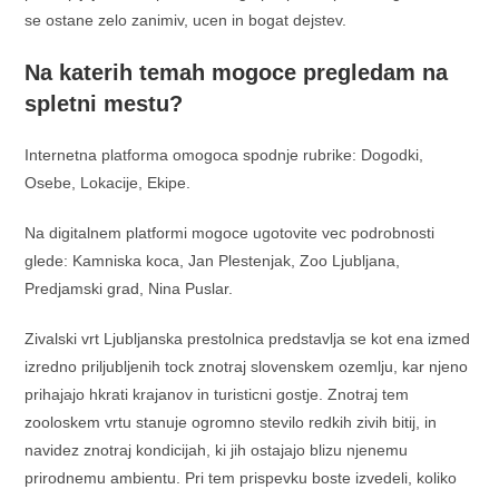
se ostane zelo zanimiv, ucen in bogat dejstev.
Na katerih temah mogoce pregledam na
spletni mestu?
Internetna platforma omogoca spodnje rubrike: Dogodki,
Osebe, Lokacije, Ekipe.
Na digitalnem platformi mogoce ugotovite vec podrobnosti
glede: Kamniska koca, Jan Plestenjak, Zoo Ljubljana,
Predjamski grad, Nina Puslar.
Zivalski vrt Ljubljanska prestolnica predstavlja se kot ena izmed
izredno priljubljenih tock znotraj slovenskem ozemlju, kar njeno
prihajajo hkrati krajanov in turisticni gostje. Znotraj tem
zooloskem vrtu stanuje ogromno stevilo redkih zivih bitij, in
navidez znotraj kondicijah, ki jih ostajajo blizu njenemu
prirodnemu ambientu. Pri tem prispevku boste izvedeli, koliko