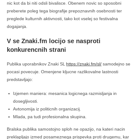
nic kot da bi niti odsli bivalisce. Obenem novic so sposobni
preberete poleg tega biografije prepoznavnih osebnosti ter
preglede kulturnih aktivnosti, tako kot vselej so festivalna
dogajanja.
V se Znaki.fm locijo se nasproti
konkurencnih strani
Publika uporabnikov Znaki SL
https://znaki.fm/sl/
samodejno se
pocasi povecuje. Omenjene kljucne razlikovalne lastnosti
predstavljajo:
Izjemen maniera: mesanica logicnega razmisljanja in
dosegljivosti.
Avtonomija iz politicnih organizacij.
Mlada, pa tudi profesionalna skupina.
Bralska publika samostojno sploh ne opazijo, na kateri nacin
preklapljajo izmed posameznega prispevka proti drugemu, kar