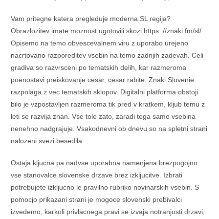
Vam pritegne katera pregleduje moderna SL regija?
Obrazlozitev imate moznost ugotovili skozi https: //znaki.fm/sl/.
Opisemo na temo obvescevalnem viru z uporabo urejeno
nacrtovano razporeditev vsebin na temo zadnjih zadevah. Celi
gradiva so razvrsceni po tematskih delih, kar razmeroma
poenostavi preiskovanje cesar, cesar rabite. Znaki Slovenie
razpolaga z vec tematskih sklopov. Digitalni platforma obstoji
bilo je vzpostavljen razmeroma tik pred v kratkem, kljub temu z
leti se razvija znan. Vse tole zato, zaradi tega samo vsebina
nenehno nadgrajuje. Vsakodnevni ob dnevu so na spletni strani
nalozeni svezi besedila.
Ostaja kljucna pa nadvse uporabna namenjena brezpogojno
vse stanovalce slovenske drzave brez izkljucitve. Izbrati
potrebujete izkljucno le pravilno rubriko novinarskih vsebin. S
pomocjo prikazani strani je mogoce slovenski prebivalci
izvedemo, karkoli privlacnega pravi se izvaja notranjosti drzavi,