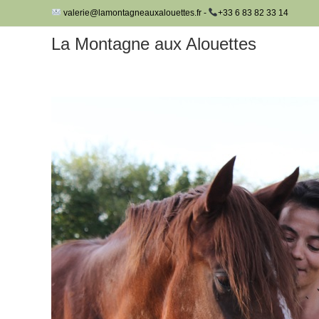
Skip
valerie@lamontagneauxalouettes.fr -
+33 6 83 82 33 14
to
La Montagne aux Alouettes
content