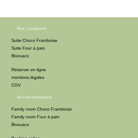
Nos Locations
Suite Choco Framboise
Suite Four à pain
Bivouacs
Réserver en ligne
mentions légales
CGV
Accommodations
Family room Choco Framboise
Family room Four à pain
Bivouacs